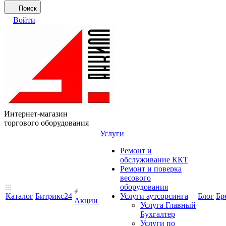
Поиск
Войти
Интернет-магазин
торгового оборудования
Услуги
Ремонт и
обслуживание ККТ
Ремонт и поверка
весового
оборудования
Каталог
Битрикс24
Услуги аутсорсинга
Блог
Бр
Акции
Услуга Главный
Бухгалтер
Услуги по