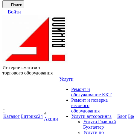
Поиск
Войти
Интернет-магазин
торгового оборудования
Услуги
Ремонт и
обслуживание ККТ
Ремонт и поверка
весового
оборудования
Каталог
Битрикс24
Услуги аутсорсинга
Блог
Бр
Акции
Услуга Главный
Бухгалтер
Услуги по