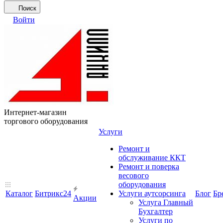
Поиск
Войти
Интернет-магазин
торгового оборудования
Услуги
Ремонт и
обслуживание ККТ
Ремонт и поверка
весового
оборудования
Каталог
Битрикс24
Услуги аутсорсинга
Блог
Бр
Акции
Услуга Главный
Бухгалтер
Услуги по