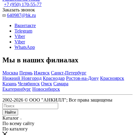
+7 (950) 170-55-77
Заказать звонок
640987@bk.ru
Вконтакте
Telegram
Viber
Viber
WhatsApp
Мы в наших филиалах
Москва
Пермь
Ижевск
Санкт-Петербург
Нижний Новгород
Краснодар
Ростов-на-Дону
Красноярск
Казань
Челябинск
Омск
Самара
Екатеринбург
Новосибирск
2002-2026 © ООО "АНКИЛЛ"; Все права защищены
Найти
Каталог
По всему сайту
По каталогу