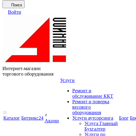
Поиск
Войти
Интернет-магазин
торгового оборудования
Услуги
Ремонт и
обслуживание ККТ
Ремонт и поверка
весового
оборудования
Каталог
Битрикс24
Услуги аутсорсинга
Блог
Бр
Акции
Услуга Главный
Бухгалтер
Услуги по