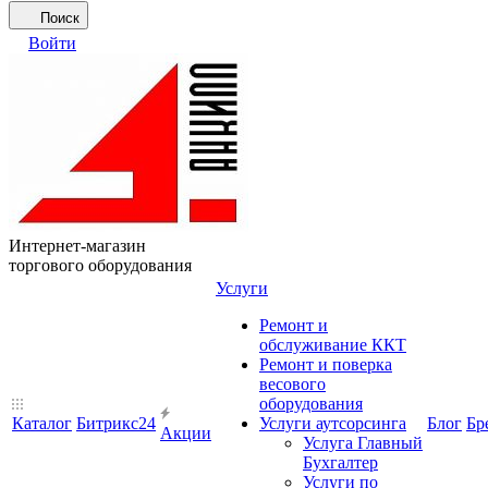
Поиск
Войти
Интернет-магазин
торгового оборудования
Услуги
Ремонт и
обслуживание ККТ
Ремонт и поверка
весового
оборудования
Каталог
Битрикс24
Услуги аутсорсинга
Блог
Бр
Акции
Услуга Главный
Бухгалтер
Услуги по