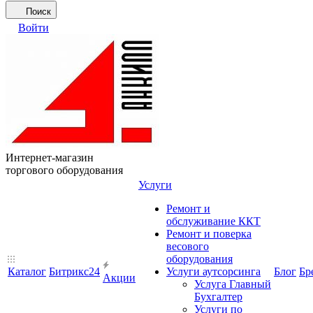
Поиск
Войти
Интернет-магазин
торгового оборудования
Услуги
Ремонт и
обслуживание ККТ
Ремонт и поверка
весового
оборудования
Каталог
Битрикс24
Услуги аутсорсинга
Блог
Бр
Акции
Услуга Главный
Бухгалтер
Услуги по