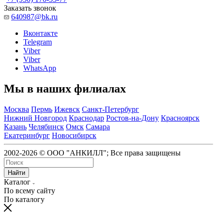
Заказать звонок
640987@bk.ru
Вконтакте
Telegram
Viber
Viber
WhatsApp
Мы в наших филиалах
Москва
Пермь
Ижевск
Санкт-Петербург
Нижний Новгород
Краснодар
Ростов-на-Дону
Красноярск
Казань
Челябинск
Омск
Самара
Екатеринбург
Новосибирск
2002-2026 © ООО "АНКИЛЛ"; Все права защищены
Найти
Каталог
По всему сайту
По каталогу