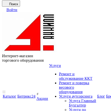
Поиск
Войти
Интернет-магазин
торгового оборудования
Услуги
Ремонт и
обслуживание ККТ
Ремонт и поверка
весового
оборудования
Каталог
Битрикс24
Услуги аутсорсинга
Блог
Бр
Акции
Услуга Главный
Бухгалтер
Услуги по