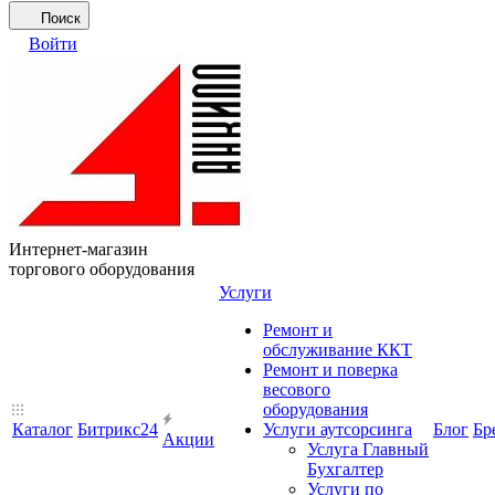
Поиск
Войти
Интернет-магазин
торгового оборудования
Услуги
Ремонт и
обслуживание ККТ
Ремонт и поверка
весового
оборудования
Каталог
Битрикс24
Услуги аутсорсинга
Блог
Бр
Акции
Услуга Главный
Бухгалтер
Услуги по