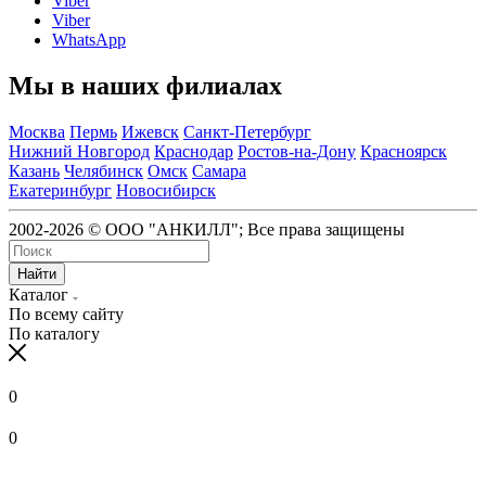
Viber
Viber
WhatsApp
Мы в наших филиалах
Москва
Пермь
Ижевск
Санкт-Петербург
Нижний Новгород
Краснодар
Ростов-на-Дону
Красноярск
Казань
Челябинск
Омск
Самара
Екатеринбург
Новосибирск
2002-2026 © ООО "АНКИЛЛ"; Все права защищены
Найти
Каталог
По всему сайту
По каталогу
0
0