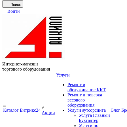
Поиск
Войти
Интернет-магазин
торгового оборудования
Услуги
Ремонт и
обслуживание ККТ
Ремонт и поверка
весового
оборудования
Каталог
Битрикс24
Услуги аутсорсинга
Блог
Бр
Акции
Услуга Главный
Бухгалтер
Услуги по