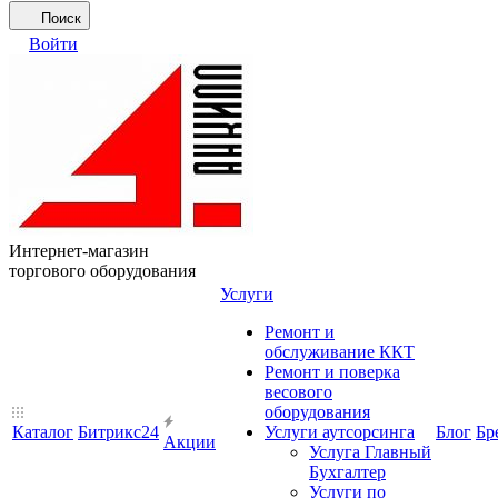
Поиск
Войти
Интернет-магазин
торгового оборудования
Услуги
Ремонт и
обслуживание ККТ
Ремонт и поверка
весового
оборудования
Каталог
Битрикс24
Услуги аутсорсинга
Блог
Бр
Акции
Услуга Главный
Бухгалтер
Услуги по