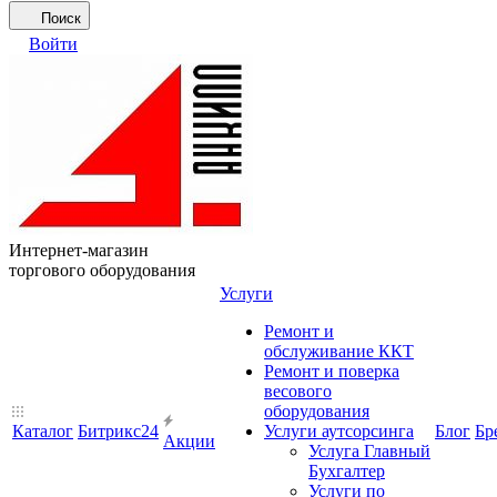
Поиск
Войти
Интернет-магазин
торгового оборудования
Услуги
Ремонт и
обслуживание ККТ
Ремонт и поверка
весового
оборудования
Каталог
Битрикс24
Услуги аутсорсинга
Блог
Бр
Акции
Услуга Главный
Бухгалтер
Услуги по