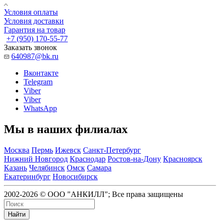
Условия оплаты
Условия доставки
Гарантия на товар
+7 (950) 170-55-77
Заказать звонок
640987@bk.ru
Вконтакте
Telegram
Viber
Viber
WhatsApp
Мы в наших филиалах
Москва
Пермь
Ижевск
Санкт-Петербург
Нижний Новгород
Краснодар
Ростов-на-Дону
Красноярск
Казань
Челябинск
Омск
Самара
Екатеринбург
Новосибирск
2002-2026 © ООО "АНКИЛЛ"; Все права защищены
Найти