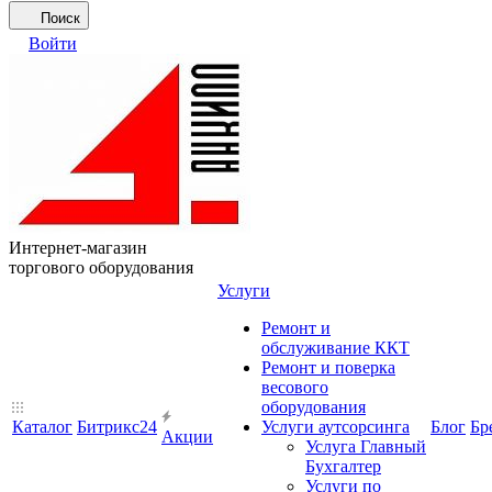
Поиск
Войти
Интернет-магазин
торгового оборудования
Услуги
Ремонт и
обслуживание ККТ
Ремонт и поверка
весового
оборудования
Каталог
Битрикс24
Услуги аутсорсинга
Блог
Бр
Акции
Услуга Главный
Бухгалтер
Услуги по