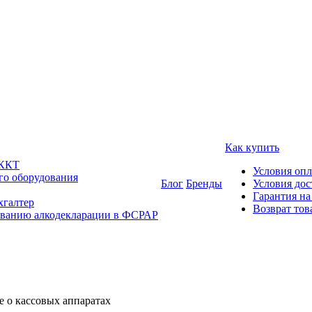
Как купить
 ККТ
Условия оп
го оборудования
Блог
Бренды
Условия дос
Гарантия на
хгалтер
Возврат тов
ованию алкодекларации в ФСРАР
е о кассовых аппаратах