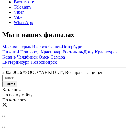
Вконтакте
Telegram
Viber
Viber
WhatsApp
Мы в наших филиалах
Москва
Пермь
Ижевск
Санкт-Петербург
Нижний Новгород
Краснодар
Ростов-на-Дону
Красноярск
Казань
Челябинск
Омск
Самара
Екатеринбург
Новосибирск
2002-2026 © ООО "АНКИЛЛ"; Все права защищены
Найти
Каталог
По всему сайту
По каталогу
0
0