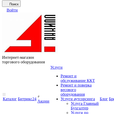
Поиск
Войти
Интернет-магазин
торгового оборудования
Услуги
Ремонт и
обслуживание ККТ
Ремонт и поверка
весового
оборудования
Каталог
Битрикс24
Услуги аутсорсинга
Блог
Бр
Акции
Услуга Главный
Бухгалтер
Услуги по