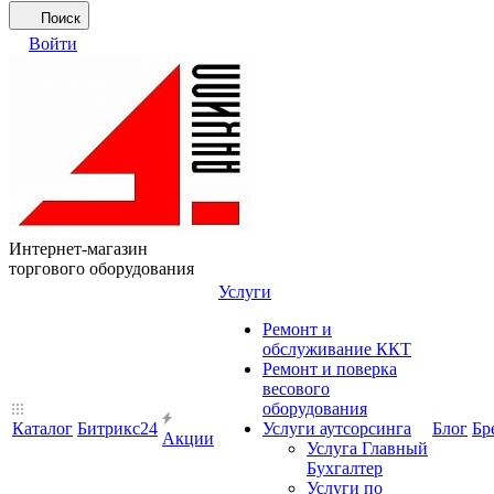
Поиск
Войти
Интернет-магазин
торгового оборудования
Услуги
Ремонт и
обслуживание ККТ
Ремонт и поверка
весового
оборудования
Каталог
Битрикс24
Услуги аутсорсинга
Блог
Бр
Акции
Услуга Главный
Бухгалтер
Услуги по