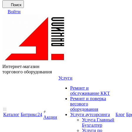
Поиск
Войти
Интернет-магазин
торгового оборудования
Услуги
Ремонт и
обслуживание ККТ
Ремонт и поверка
весового
оборудования
Каталог
Битрикс24
Услуги аутсорсинга
Блог
Бр
Акции
Услуга Главный
Бухгалтер
Услуги по