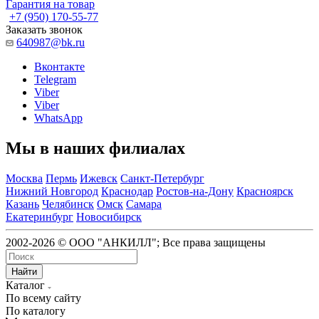
Гарантия на товар
+7 (950) 170-55-77
Заказать звонок
640987@bk.ru
Вконтакте
Telegram
Viber
Viber
WhatsApp
Мы в наших филиалах
Москва
Пермь
Ижевск
Санкт-Петербург
Нижний Новгород
Краснодар
Ростов-на-Дону
Красноярск
Казань
Челябинск
Омск
Самара
Екатеринбург
Новосибирск
2002-2026 © ООО "АНКИЛЛ"; Все права защищены
Найти
Каталог
По всему сайту
По каталогу