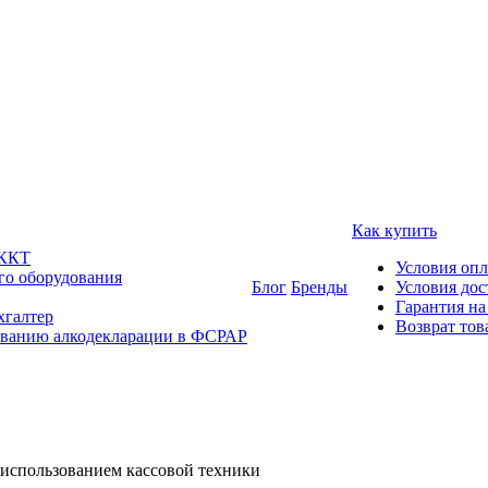
Как купить
 ККТ
Условия оп
го оборудования
Блог
Бренды
Условия дос
Гарантия на
хгалтер
Возврат тов
ованию алкодекларации в ФСРАР
а использованием кассовой техники