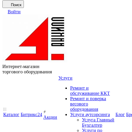
Поиск
Войти
Интернет-магазин
торгового оборудования
Услуги
Ремонт и
обслуживание ККТ
Ремонт и поверка
весового
оборудования
Каталог
Битрикс24
Услуги аутсорсинга
Блог
Бр
Акции
Услуга Главный
Бухгалтер
Услуги по