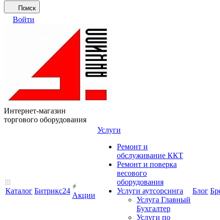
Поиск
Войти
Интернет-магазин
торгового оборудования
Услуги
Ремонт и
обслуживание ККТ
Ремонт и поверка
весового
оборудования
Каталог
Битрикс24
Услуги аутсорсинга
Блог
Бр
Акции
Услуга Главный
Бухгалтер
Услуги по