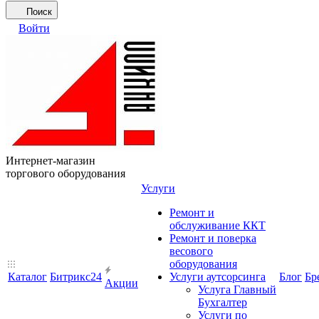
Поиск
Войти
Интернет-магазин
торгового оборудования
Услуги
Ремонт и
обслуживание ККТ
Ремонт и поверка
весового
оборудования
Каталог
Битрикс24
Услуги аутсорсинга
Блог
Бр
Акции
Услуга Главный
Бухгалтер
Услуги по