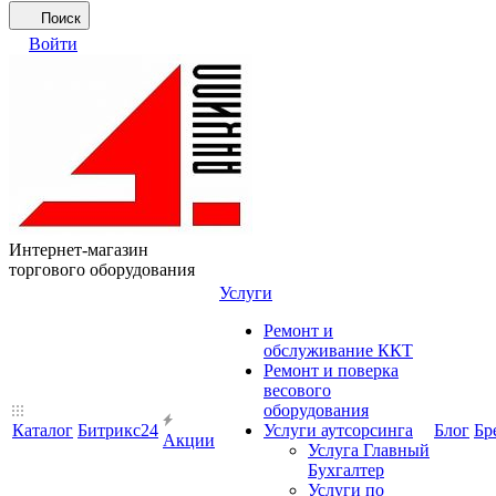
Поиск
Войти
Интернет-магазин
торгового оборудования
Услуги
Ремонт и
обслуживание ККТ
Ремонт и поверка
весового
оборудования
Каталог
Битрикс24
Услуги аутсорсинга
Блог
Бр
Акции
Услуга Главный
Бухгалтер
Услуги по