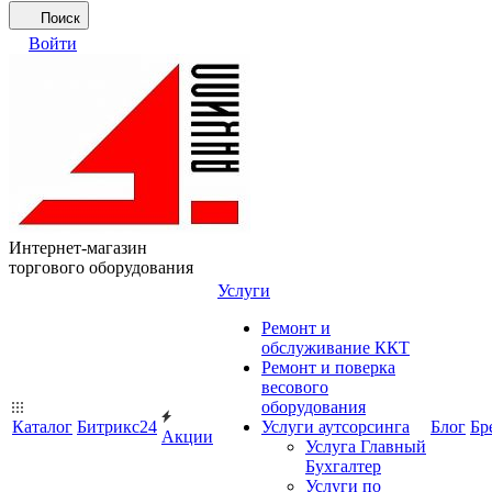
Поиск
Войти
Интернет-магазин
торгового оборудования
Услуги
Ремонт и
обслуживание ККТ
Ремонт и поверка
весового
оборудования
Каталог
Битрикс24
Услуги аутсорсинга
Блог
Бр
Акции
Услуга Главный
Бухгалтер
Услуги по