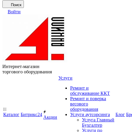
Поиск
Войти
Интернет-магазин
торгового оборудования
Услуги
Ремонт и
обслуживание ККТ
Ремонт и поверка
весового
оборудования
Каталог
Битрикс24
Услуги аутсорсинга
Блог
Бр
Акции
Услуга Главный
Бухгалтер
Услуги по