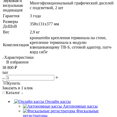
Звуковая и
Многофункциональный графический дисплей
визуальная
с подсветкой, 2 шт
индикация
Гарантия
3 года
Размеры
358х131х377 мм
ДхШхВ
Вес
2,9 кг
кронштейн крепления терминала на стене,
крепление терминала к модулю
Комплектация
взвешивающему ТВ-S, сетевой адаптер, патч-
корд cat5е
Характеристики
В избранное
38 800
₽
/шт
Купить
Заказать в 1 клик
Каталог
Онлайн кассы
Автономные кассы
Фискальные
регистраторы