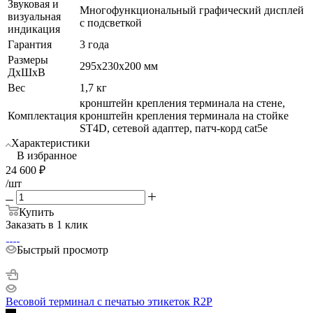
Звуковая и
Многофункциональный графический дисплей
визуальная
с подсветкой
индикация
Гарантия
3 года
Размеры
295х230х200 мм
ДхШхВ
Вес
1,7 кг
кронштейн крепления терминала на стене,
Комплектация
кронштейн крепления терминала на стойке
ST4D, сетевой адаптер, патч-корд cat5е
Характеристики
В избранное
24 600
₽
/шт
Купить
Заказать в 1 клик
Быстрый просмотр
Весовой терминал с печатью этикеток R2P