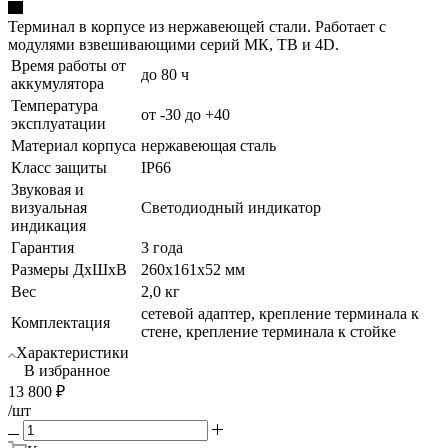
Терминал в корпусе из нержавеющей стали. Работает с
модулями взвешивающими серий МК, ТВ и 4D.
Время работы от
до 80 ч
аккумулятора
Температура
от -30 до +40
эксплуатации
Материал корпуса
нержавеющая сталь
Класс защиты
IP66
Звуковая и
визуальная
Светодиодный индикатор
индикация
Гарантия
3 года
Размеры ДхШхВ
260х161х52 мм
Вес
2,0 кг
сетевой адаптер, крепление терминала к
Комплектация
стене, крепление терминала к стойке
Характеристики
В избранное
13 800
₽
/шт