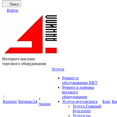
Поиск
Войти
Интернет-магазин
торгового оборудования
Услуги
Ремонт и
обслуживание ККТ
Ремонт и поверка
весового
оборудования
Каталог
Битрикс24
Услуги аутсорсинга
Блог
Бр
Акции
Услуга Главный
Бухгалтер
Услуги по