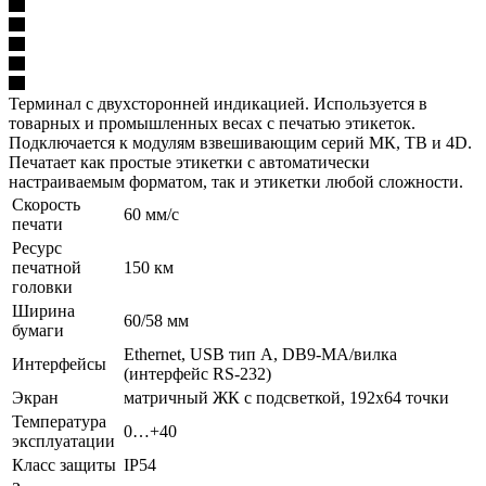
Терминал с двухсторонней индикацией. Используется в
товарных и промышленных весах с печатью этикеток.
Подключается к модулям взвешивающим серий МК, TB и 4D.
Печатает как простые этикетки с автоматически
настраиваемым форматом, так и этикетки любой сложности.
Скорость
60 мм/с
печати
Ресурс
печатной
150 км
головки
Ширина
60/58 мм
бумаги
Ethernet, USB тип А, DB9-MА/вилка
Интерфейсы
(интерфейс RS-232)
Экран
матричный ЖК с подсветкой, 192х64 точки
Температура
0…+40
эксплуатации
Класс защиты
IP54