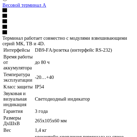
Весовой терминал A
Терминал работает совместно с модулями взвешивающими
серий МК, ТВ и 4D.
Интерфейсы
DB9-FА/розетка (интерфейс RS-232)
Время работы
от
до 80 ч
аккумулятора
Температура
-20…+40
эксплуатации
Класс защиты
IP54
Звуковая и
визуальная
Светодиодный индикатор
индикация
Гарантия
3 года
Размеры
265x105x60 мм
ДхШхВ
Вес
1,4 кг
кронштейн крепления терминала на стене,