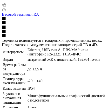
Весовой терминал RA
Терминал используется в товарных и промышленных весах.
Подключается к модулям взвешивающим серий TB и 4D.
Ethernet, USB тип А, DB9-MА/вилка
Интерфейсы
(интерфейс RS-232), TJ1A-4P4C
Экран
матричный ЖК с подсветкой, 192х64 точки
Время работы
от
до 13,5 ч
аккумулятора
Температура
-20…+40
эксплуатации
Класс защиты
IP54
Звуковая и
Многофункциональный графический дисплей
визуальная
с подсветкой
индикация
Гарантия
3 года