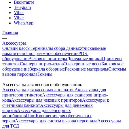
Вконтакте
Telegram
Viber
Viber
WhatsApp
Главная
—
Аксессуары
Онлайн кассы
Терминалы сбора данных
Фискальные
накопители
Программное обеспечение
POS-
оборудование
Чековые принтеры
Денежные ящики
Принтеры
этикеток
Сканеры штрих-кодов
Электронные весы
Банковское
оборудование
Зеркала обзорные
Расходные материалы
Системы
вызова персонала
Токены
—
Аксессуары для весового оборудования
Аксессуары для кассовых аппаратов
Аксессуары для
принтеров этикеток
Аксессуары для сканеров штрих-
кода
Аксессуары для чековых принтеров
Аксессуары к
счетчикам банкнот
Аксессуары для денежных
ящиков
Аксессуары для сенсорных
моноблоков
Гири
Крепления для сферических
зеркал
Аксессуары для систем вызова персонала
Аксессуары
для ТСД