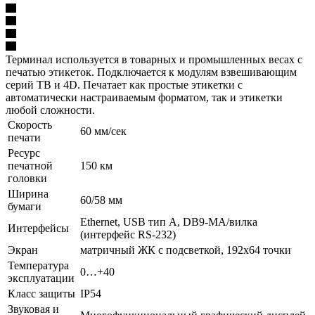
Терминал используется в товарных и промышленных весах с
печатью этикеток. Подключается к модулям взвешивающим
серий TB и 4D. Печатает как простые этикетки с
автоматически настраиваемым форматом, так и этикетки
любой сложности.
Скорость
60 мм/сек
печати
Ресурс
печатной
150 км
головки
Ширина
60/58 мм
бумаги
Ethernet, USB тип А, DB9-MА/вилка
Интерфейсы
(интерфейс RS-232)
Экран
матричный ЖК с подсветкой, 192х64 точки
Температура
0…+40
эксплуатации
Класс защиты
IP54
Звуковая и