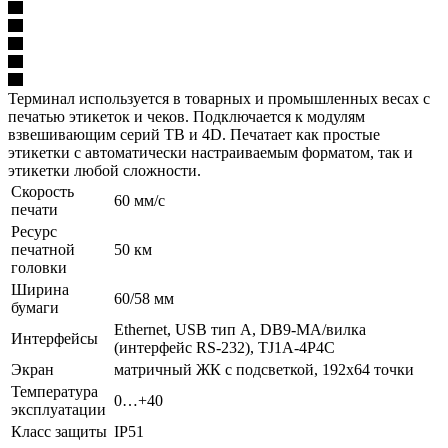
Терминал используется в товарных и промышленных весах с
печатью этикеток и чеков. Подключается к модулям
взвешивающим серий TB и 4D. Печатает как простые
этикетки с автоматически настраиваемым форматом, так и
этикетки любой сложности.
Скорость
60 мм/с
печати
Ресурс
печатной
50 км
головки
Ширина
60/58 мм
бумаги
Ethernet, USB тип А, DB9-MА/вилка
Интерфейсы
(интерфейс RS-232), TJ1A-4P4C
Экран
матричный ЖК с подсветкой, 192х64 точки
Температура
0…+40
эксплуатации
Класс защиты
IP51