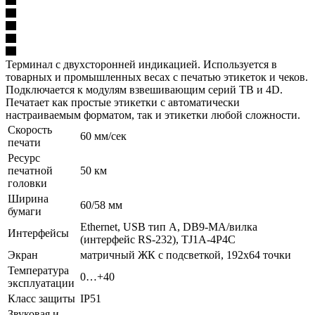
Терминал с двухсторонней индикацией. Используется в
товарных и промышленных весах с печатью этикеток и чеков.
Подключается к модулям взвешивающим серий TB и 4D.
Печатает как простые этикетки с автоматически
настраиваемым форматом, так и этикетки любой сложности.
Скорость
60 мм/сек
печати
Ресурс
печатной
50 км
головки
Ширина
60/58 мм
бумаги
Ethernet, USB тип А, DB9-MА/вилка
Интерфейсы
(интерфейс RS-232), TJ1A-4P4C
Экран
матричный ЖК с подсветкой, 192х64 точки
Температура
0…+40
эксплуатации
Класс защиты
IP51
Звуковая и