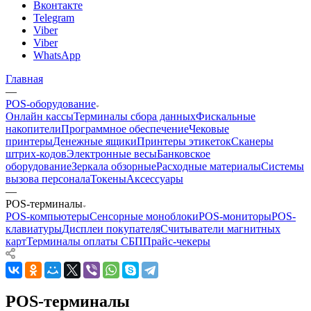
Вконтакте
Telegram
Viber
Viber
WhatsApp
Главная
—
POS-оборудование
Онлайн кассы
Терминалы сбора данных
Фискальные
накопители
Программное обеспечение
Чековые
принтеры
Денежные ящики
Принтеры этикеток
Сканеры
штрих-кодов
Электронные весы
Банковское
оборудование
Зеркала обзорные
Расходные материалы
Системы
вызова персонала
Токены
Аксессуары
—
POS-терминалы
POS-компьютеры
Сенсорные моноблоки
POS-мониторы
POS-
клавиатуры
Дисплеи покупателя
Считыватели магнитных
карт
Терминалы оплаты СБП
Прайс-чекеры
POS-терминалы