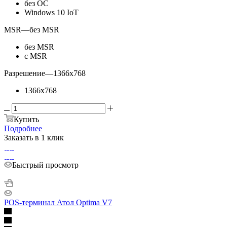
без ОС
Windows 10 IoT
MSR
—
без MSR
без MSR
с MSR
Разрешение
—
1366x768
1366x768
Купить
Подробнее
Заказать в 1 клик
Быстрый просмотр
POS-терминал Атол Optima V7