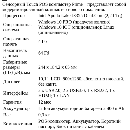
Сенсорный Touch POS компьютер Prime – представляет собой
модернизированный компьютер нового поколения.
Процессор
Intel Apollo Lake J3355 Dual-Core (2,2 ГГц)
Windows 10 PRO (предустановлено)
Операционная
Windows 10 IOT (опционально); Linux
система
(опционально)
Оперативная
4 Гб
память
Накопитель
64 Гб
данных
Габаритные
размеры
244 х 184.2 х 65 мм
(ШхДхВ), мм
10,1", LCD, 800х1280, абсолютно плоский,
Дисплей
без канта
2 х USB2.0; 2 х USB3.0; 1 х RS232; 1 х
Интерфейсы
HDMI; 1 х LAN
Гарантия
12 мес
Аккумулятор
Li-Ion аккумуляторной батареей 2 400 mAh
Вес
0,9 кг
POS-компьютер, Аккумулятор, Короткий
Комплектация
паспорт, Блок питания с кабелем