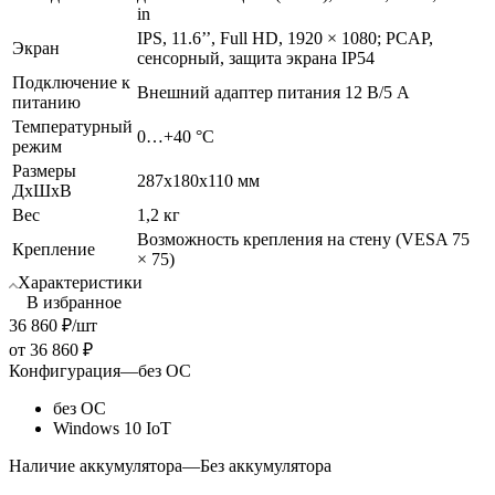
in
IPS, 11.6’’, Full HD, 1920 × 1080; PCAP,
Экран
сенсорный, защита экрана IP54
Подключение к
Внешний адаптер питания 12 В/5 А
питанию
Температурный
0…+40 °C
режим
Размеры
287х180х110 мм
ДхШхВ
Вес
1,2 кг
Возможность крепления на стену (VESA 75
Крепление
× 75)
Характеристики
В избранное
36 860
₽
/шт
от
36 860 ₽
Конфигурация
—
без ОС
без ОС
Windows 10 IoT
Наличие аккумулятора
—
Без аккумулятора