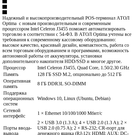
Надежный и высокопроизводительный POS-терминал АТОЛ
Optima с новым производительным и современным
процессором Intel Celeron J3455 поможет автоматизировать
торговлю в соответствии с 54-ФЗ. В АТОЛ Optima учтены все
требования к современному кассовому оборудованию:
высокое качество, красивый дизайн, компактность, работа со
всем торговым оборудованием и программами, возможность
автономной работы от аккумулятора, установки
дополнительного накопителя HDD/SSD и многое другое.
Процессор
Intel Celeron J3455, Quad Core, 1.50/2.30 GHz
Память
128 ГБ SSD M.2, опционально до 512 ГБ
Оперативная
8 ГБ DDR3L SO-DIMM
память
Поддержка
операционных
Windows 10, Linux (Ubuntu, Debian)
систем
Сетевой
1 × Ethernet 10/100/1000 Мбит/с
интерфейс
2 × USB 3.0 (1.3 A); 4 × USB 2.0 (1.3 A); 2 ×
Порты ввода-
USB 2.0 (0.75 A); 2 × RS-232; CR-порт для
вывода
денежного ящика (RJ-12); HDMI; AUX; DC-