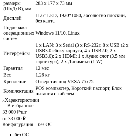
размеры
283 х 177 х 73 мм
(ШхДхВ), мм
11.6" LED, 1920*1080, абсолютно плоский,
Дисплей
без канта
Поддержка
операционных
Windows 11/10, Linux
систем
1 х LAN; 3 х Serial (3 х RS-232); 8 х USB (2 х
USB3.0 сбоку корпуса, 4 х USB2.0, 2 x
Интерфейсы
USB3.0); 2 х HDMI; 1 х Аудио слот (3.5 мм
гарнитура); 2 х Динамики (1 W)
Гарантия
12 мес
Вес
1,26 кг
Крепление
Отверстия под VESA 75x75
POS-компьютер, Короткий паспорт, Блок
Комплектация
питания с кабелем
Характеристики
В избранное
33 000
₽
/шт
от
33 000 ₽
Конфигурация
—
без ОС
без ОС