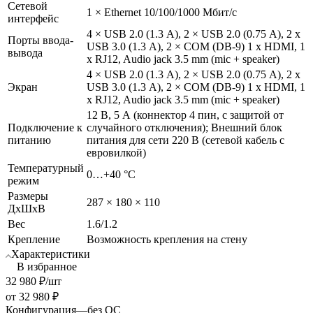
Сетевой
1 × Ethernet 10/100/1000 Мбит/с
интерфейс
4 × USB 2.0 (1.3 А), 2 × USB 2.0 (0.75 А), 2 x
Порты ввода-
USB 3.0 (1.3 А), 2 × COM (DB-9) 1 x HDMI, 1
вывода
x RJ12, Audio jack 3.5 mm (mic + speaker)
4 × USB 2.0 (1.3 А), 2 × USB 2.0 (0.75 А), 2 x
Экран
USB 3.0 (1.3 А), 2 × COM (DB-9) 1 x HDMI, 1
x RJ12, Audio jack 3.5 mm (mic + speaker)
12 В, 5 А (коннектор 4 пин, с защитой от
Подключение к
случайного отключения); Внешний блок
питанию
питания для сети 220 В (сетевой кабель с
евровилкой)
Температурный
0…+40 °C
режим
Размеры
287 × 180 × 110
ДхШхВ
Вес
1.6/1.2
Крепление
Возможность крепления на стену
Характеристики
В избранное
32 980
₽
/шт
от
32 980 ₽
Конфигурация
—
без ОС