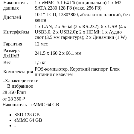
Накопитель
1 х eMMC 5.1 64 Гб (опционально) 1 х M2
данных
SATA 2280 128 Гб (макс. 256 Гб)
10.1" LCD, 1280*800, абсолютно плоский, без
Дисплей
канта
1 х LAN; 2 х Serial (2 х RS-232); 6 х USB (4 х
Интерфейсы
USB3.0, 2 х USB2.0); 2 х HDMI; 1 х Аудио
слот (3.5 мм гарнитура); 2 х Динамики (1 W)
Гарантия
12 мес
Размеры
241,5 х 160,2 х 66,1 мм
ДхШхВ
Вес
1,5 кг
POS-компьютер, Короткий паспорт, Блок
Комплектация
питания с кабелем
Характеристики
В избранное
28 350
₽
/шт
от
28 350 ₽
Накопитель
—
eMMC 64 GB
SSD 128 GB
eMMC 64 GB
-