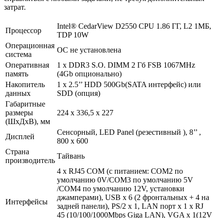
затрат.
Intel® CedarView D2550 CPU 1.86 ГГ, L2 1МБ,
Процессор
TDP 10W
Операционная
ОС не установлена
система
Оперативная
1 x DDR3 S.O. DIMM 2 Гб FSB 1067MHz
память
(4Gb опционально)
Накопитель
1 х 2.5’’ HDD 500Gb(SATA интерфейс) или
данных
SDD (опция)
Габаритные
размеры
224 х 336,5 х 227
(ШхДхВ), мм
Сенсорный, LED Panel (резестивный ), 8’’ ,
Дисплей
800 х 600
Страна
Тайвань
производитель
4 х RJ45 COM (с питанием: COM2 по
умолчанию 0V/COM3 по умолчанию 5V
/COM4 по умолчанию 12V, установки
джамперами), USB х 6 (2 фронтальных + 4 на
Интерфейсы
задней панели), PS/2 х 1, LAN порт х 1 x RJ
45 (10/100/1000Mbps Giga LAN), VGA х 1(12V