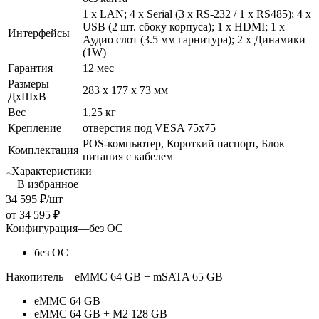
1 х LAN; 4 х Serial (3 х RS-232 / 1 х RS485); 4 х
USB (2 шт. сбоку корпуса); 1 х HDMI; 1 х
Интерфейсы
Аудио слот (3.5 мм гарнитура); 2 х Динамики
(1W)
Гарантия
12 мес
Размеры
283 х 177 х 73 мм
ДхШхВ
Вес
1,25 кг
Крепление
отверстия под VESA 75x75
POS-компьютер, Короткий паспорт, Блок
Комплектация
питания с кабелем
Характеристики
В избранное
34 595
₽
/шт
от
34 595 ₽
Конфигурация
—
без ОС
без ОС
Накопитель
—
eMMC 64 GB + mSATA 65 GB
eMMC 64 GB
eMMC 64 GB + M2 128 GB