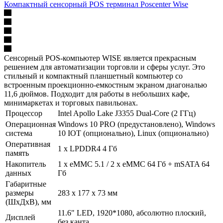
Компактный сенсорный POS терминал Poscenter Wise
Сенсорный POS-компьютер WISE является прекрасным
решением для автоматизации торговли и сферы услуг. Это
стильный и компактный планшетный компьютер со
встроенным проекционно-емкостным экраном диагональю
11,6 дюймов. Подходит для работы в небольших кафе,
минимаркетах и торговых павильонах.
Процессор
Intel Apollo Lake J3355 Dual-Core (2 ГГц)
Операционная
Windows 10 PRO (предустановлено), Windows
система
10 IOT (опционально), Linux (опционально)
Оперативная
1 х LPDDR4 4 Гб
память
Накопитель
1 х eMMC 5.1 / 2 х eMMC 64 Гб + mSATA 64
данных
Гб
Габаритные
размеры
283 х 177 х 73 мм
(ШхДхВ), мм
11.6" LED, 1920*1080, абсолютно плоский,
Дисплей
без канта