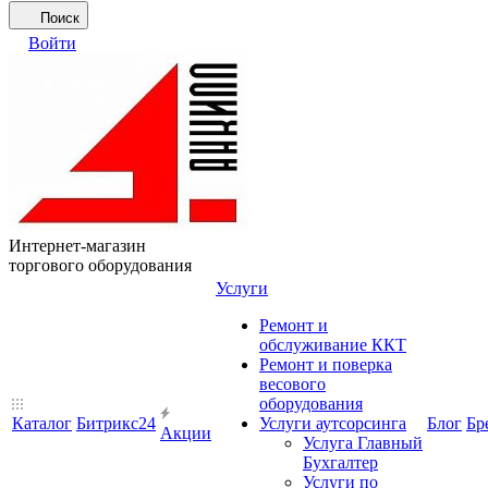
Поиск
Войти
Интернет-магазин
торгового оборудования
Услуги
Ремонт и
обслуживание ККТ
Ремонт и поверка
весового
оборудования
Каталог
Битрикс24
Услуги аутсорсинга
Блог
Бр
Акции
Услуга Главный
Бухгалтер
Услуги по