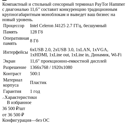
Компактный и стильный сенсорный терминал PayTor Hammer
с диагональю 11,6’’ составит конкуренцию традиционным
крупногабаритным моноблокам и выведет ваш бизнес на
новый уровень.
Процессор
Intel Celeron J4125 2.7 ГГц, беcшумный
Память
128 Гб
Оперативная
8 Гб
память
6хUSB 2.0, 2хUSB 3.0, 1хLAN, 1хVGA,
Интерфейсы
1хHDMI, 1хLine out, 1хLine in, Динамик, Wi-Fi
Экран
11,6" проекционно-емкостной дисплей
Разрешение
1366x768 / 1920х1080
Контраст
500:1
Материал
Пластик
корпуса
Гарантия
1 год
Характеристики
В избранное
36 500
₽
/шт
от
36 500 ₽
Конфигурация
—
без ОС