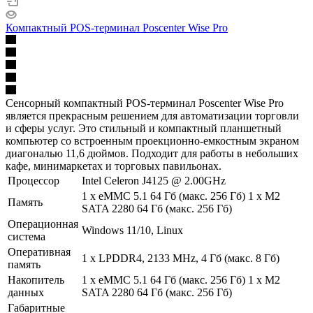
Компактный POS-терминал Poscenter Wise Pro
Сенсорный компактный POS-терминал Poscenter Wise Pro
является прекрасным решением для автоматизации торговли
и сферы услуг. Это стильный и компактный планшетный
компьютер со встроенным проекционно-емкостным экраном
диагональю 11,6 дюймов. Подходит для работы в небольших
кафе, минимаркетах и торговых павильонах.
Процессор
Intel Celeron J4125 @ 2.00GHz
1 х eMMC 5.1 64 Гб (макс. 256 Гб) 1 х M2
Память
SATA 2280 64 Гб (макс. 256 Гб)
Операционная
Windows 11/10, Linux
система
Оперативная
1 х LPDDR4, 2133 MHz, 4 Гб (макс. 8 Гб)
память
Накопитель
1 х eMMC 5.1 64 Гб (макс. 256 Гб) 1 х M2
данных
SATA 2280 64 Гб (макс. 256 Гб)
Габаритные