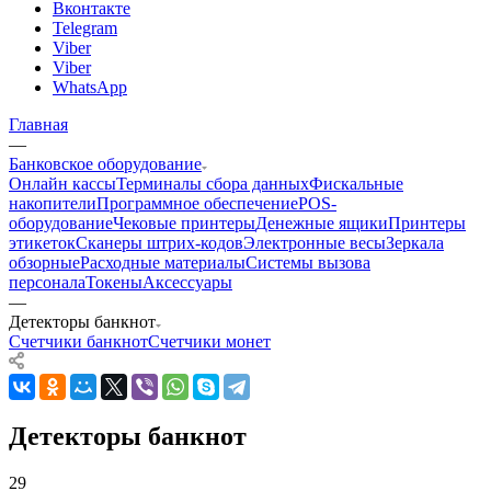
Вконтакте
Telegram
Viber
Viber
WhatsApp
Главная
—
Банковское оборудование
Онлайн кассы
Терминалы сбора данных
Фискальные
накопители
Программное обеспечение
POS-
оборудование
Чековые принтеры
Денежные ящики
Принтеры
этикеток
Сканеры штрих-кодов
Электронные весы
Зеркала
обзорные
Расходные материалы
Системы вызова
персонала
Токены
Аксессуары
—
Детекторы банкнот
Счетчики банкнот
Счетчики монет
Детекторы банкнот
29