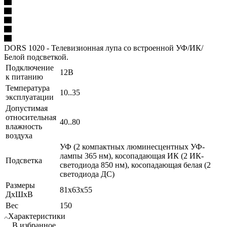
DORS 1020 - Телевизионная лупа со встроенной УФ/ИК/
Белой подсветкой.
Подключение
12В
к питанию
Температура
10..35
эксплуатации
Допустимая
относительная
40..80
влажность
воздуха
УФ (2 компактных люминесцентных УФ-
лампы 365 нм), косопадающая ИК (2 ИК-
Подсветка
светодиода 850 нм), косопадающая белая (2
светодиода ДС)
Размеры
81х63х55
ДхШхВ
Вес
150
Характеристики
В избранное