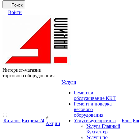
Поиск
Войти
Интернет-магазин
торгового оборудования
Услуги
Ремонт и
обслуживание ККТ
Ремонт и поверка
весового
оборудования
Каталог
Битрикс24
Услуги аутсорсинга
Блог
Бр
Акции
Услуга Главный
Бухгалтер
Услуги по