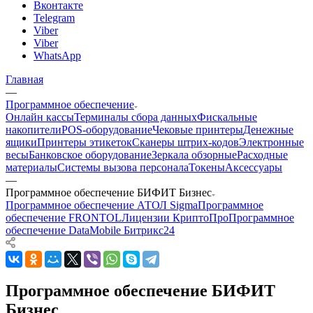
Вконтакте
Telegram
Viber
Viber
WhatsApp
Главная
—
Программное обеспечение
Онлайн кассы
Терминалы сбора данных
Фискальные
накопители
POS-оборудование
Чековые принтеры
Денежные
ящики
Принтеры этикеток
Сканеры штрих-кодов
Электронные
весы
Банковское оборудование
Зеркала обзорные
Расходные
материалы
Системы вызова персонала
Токены
Аксессуары
—
Программное обеспечение БИФИТ Бизнес
Программное обеспечение АТОЛ Sigma
Программное
обеспечение FRONTOL
Лицензии КриптоПро
Программное
обеспечение DataMobile
Битрикс24
Программное обеспечение БИФИТ
Бизнес