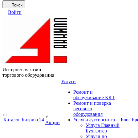
Поиск
Войти
Интернет-магазин
торгового оборудования
Услуги
Ремонт и
обслуживание ККТ
Ремонт и поверка
весового
оборудования
Каталог
Битрикс24
Услуги аутсорсинга
Блог
Бр
Акции
Услуга Главный
Бухгалтер
Услуги по