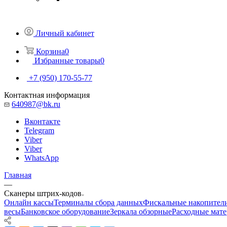
Личный кабинет
Корзина
0
Избранные товары
0
+7 (950) 170-55-77
Контактная информация
640987@bk.ru
Вконтакте
Telegram
Viber
Viber
WhatsApp
Главная
—
Сканеры штрих-кодов
Онлайн кассы
Терминалы сбора данных
Фискальные накопител
весы
Банковское оборудование
Зеркала обзорные
Расходные мат