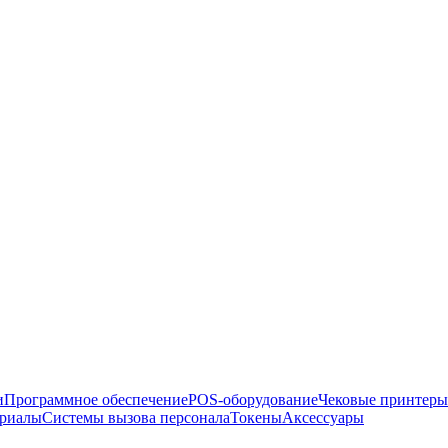
и
Программное обеспечение
POS-оборудование
Чековые принтеры
ериалы
Системы вызова персонала
Токены
Аксессуары