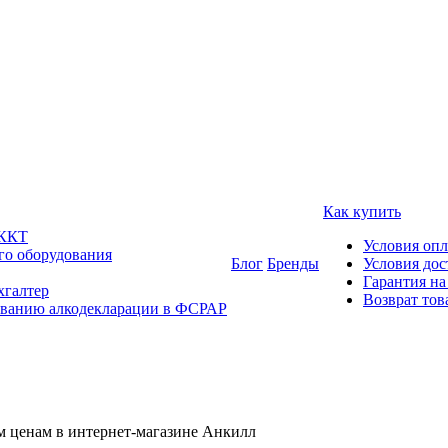
Как купить
 ККТ
Условия оп
го оборудования
Блог
Бренды
Условия дос
Гарантия на
хгалтер
Возврат тов
ованию алкодекларации в ФСРАР
м ценам в интернет-магазине Анкилл