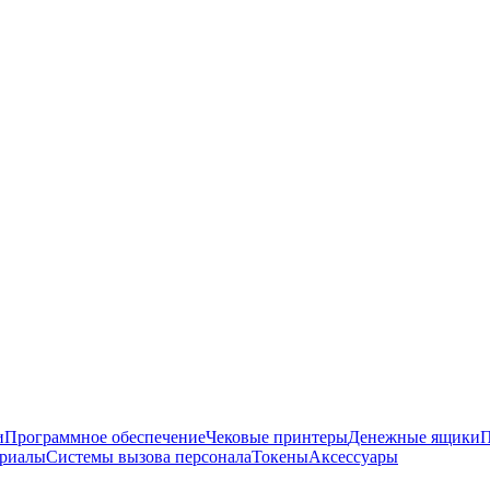
и
Программное обеспечение
Чековые принтеры
Денежные ящики
П
ериалы
Системы вызова персонала
Токены
Аксессуары